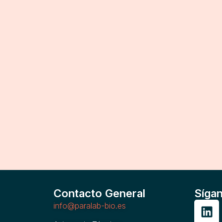
Contacto General
Síga
info@paralab-bio.es