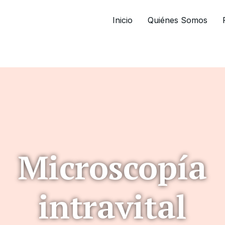
Inicio
Quiénes Somos
Microscopía
intravital