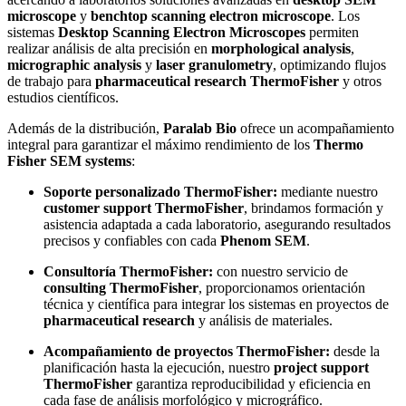
microscope
y
benchtop scanning electron microscope
. Los
sistemas
Desktop Scanning Electron Microscopes
permiten
realizar análisis de alta precisión en
morphological analysis
,
micrographic analysis
y
laser granulometry
, optimizando flujos
de trabajo para
pharmaceutical research ThermoFisher
y otros
estudios científicos.
Además de la distribución,
Paralab Bio
ofrece un acompañamiento
integral para garantizar el máximo rendimiento de los
Thermo
Fisher SEM systems
:
Soporte personalizado ThermoFisher:
mediante nuestro
customer support ThermoFisher
, brindamos formación y
asistencia adaptada a cada laboratorio, asegurando resultados
precisos y confiables con cada
Phenom SEM
.
Consultoría ThermoFisher:
con nuestro servicio de
consulting ThermoFisher
, proporcionamos orientación
técnica y científica para integrar los sistemas en proyectos de
pharmaceutical research
y análisis de materiales.
Acompañamiento de proyectos ThermoFisher:
desde la
planificación hasta la ejecución, nuestro
project support
ThermoFisher
garantiza reproducibilidad y eficiencia en
cada fase de análisis morfológico y micrográfico.