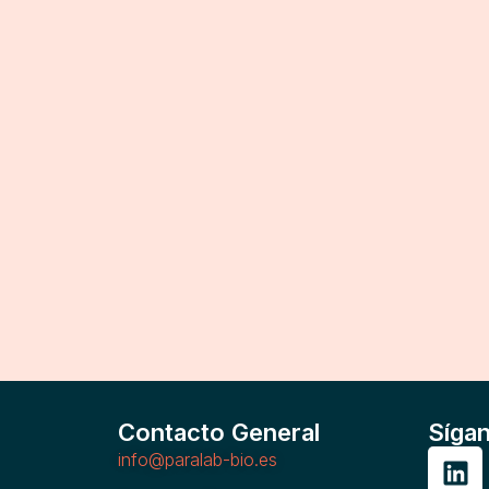
Contacto General
Síga
info@paralab-bio.es