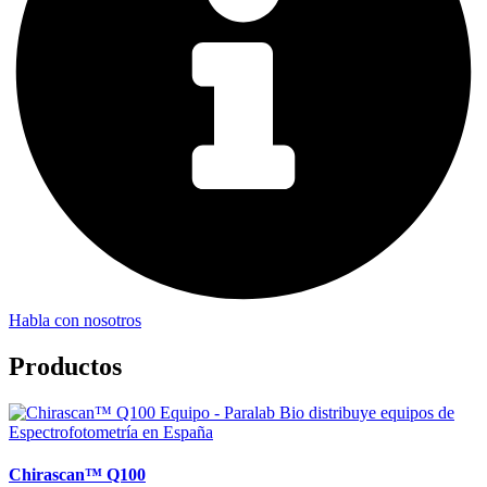
Habla con nosotros
Productos
Chirascan™ Q100